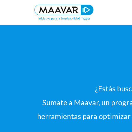
S
k
i
Iniciativa para la empleabilidad
Maavar
p
t
o
c
o
n
t
e
n
¿Estás bus
t
Sumate a Maavar, un progr
herramientas para optimizar t