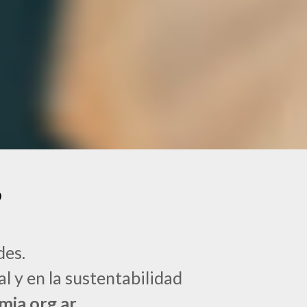
?
des.
l y en la sustentabilidad
ia.org.ar