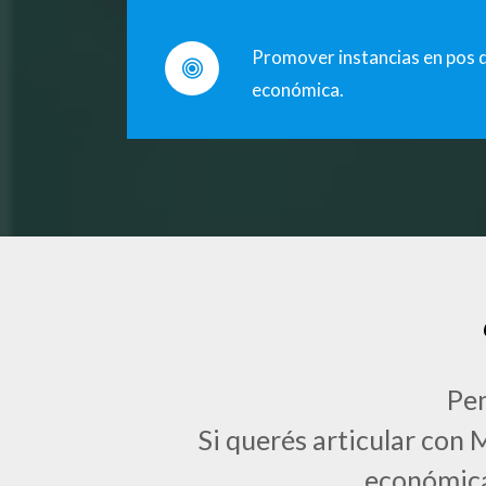
Promover instancias en pos d
económica.
Pen
Si querés articular con 
económica