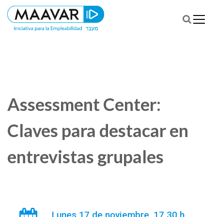
S
k
i
p
Iniciativa para la empleabilidad
Maavar
t
o
c
o
n
Assessment Center:
t
e
n
Claves para destacar en
t
entrevistas grupales
Lunes 17 de noviembre, 17.30 h.